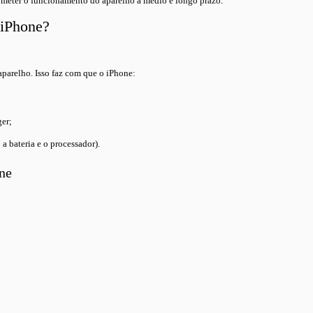
ometer o funcionamento do aparelho a médio e longo prazo.
 iPhone?
aparelho. Isso faz com que o iPhone:
er;
 bateria e o processador).
one