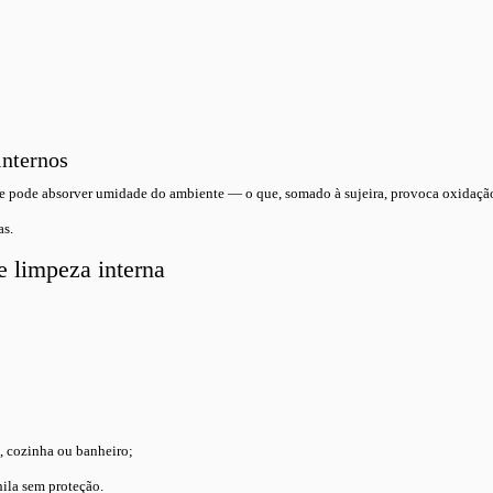
internos
pode absorver umidade do ambiente — o que, somado à sujeira, provoca oxidação s
as.
e limpeza interna
, cozinha ou banheiro;
ila sem proteção.