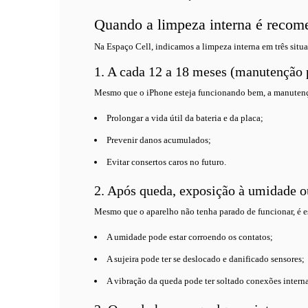
Quando a limpeza interna é recom
Na Espaço Cell, indicamos a limpeza interna em três situa
1. A cada 12 a 18 meses (manutenção 
Mesmo que o iPhone esteja funcionando bem, a manutenç
Prolongar a vida útil da bateria e da placa;
Prevenir danos acumulados;
Evitar consertos caros no futuro.
2. Após queda, exposição à umidade o
Mesmo que o aparelho não tenha parado de funcionar, é es
A umidade pode estar corroendo os contatos;
A sujeira pode ter se deslocado e danificado sensores;
A vibração da queda pode ter soltado conexões interna