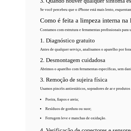
3. Quando houver qualquer sintoma e
Se você percebeu que o iPhone está mais lento, esquentan
Como é feita a limpeza interna na
Contamos com estrutura e ferramentas profissionais para
1. Diagnóstico gratuito
Antes de qualquer serviço, analisamos o aparelho por fora 
2. Desmontagem cuidadosa
Abrimos o aparelho com ferramentas específicas, sem danif
3. Remoção de sujeira física
Usamos pincéis antiestáticos, sopradores de ar e produtos
Poeira, fiapos e areia;
Resíduos de gordura ou suor;
Ferrugem leve e manchas de oxidação.
4. Verificação de conectores e sensore