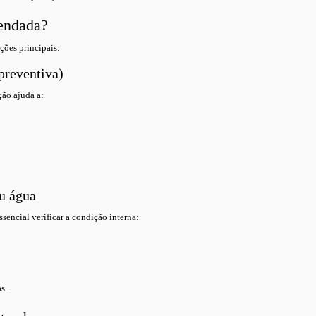
endada?
ções principais:
preventiva)
ão ajuda a:
u água
sencial verificar a condição interna:
s.